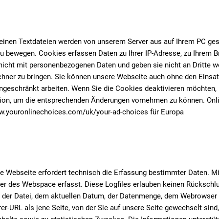
inen Textdateien werden von unserem Server aus auf Ihrem PC gespe
zu bewegen. Cookies erfassen Daten zu Ihrer IP-Adresse, zu Ihrem B
 nicht mit personenbezogenen Daten und geben sie nicht an Dritte w
hner zu bringen. Sie können unsere Webseite auch ohne den Einsa
geschränkt arbeiten. Wenn Sie die Cookies deaktivieren möchten, k
ktion, um die entsprechenden Änderungen vornehmen zu können. Onl
w.youronlinechoices.com/uk/your-ad-choices für Europa
ere Webseite erfordert technisch die Erfassung bestimmter Daten. M
er des Webspace erfasst. Diese Logfiles erlauben keinen Rückschlu
der Datei, dem aktuellen Datum, der Datenmenge, dem Webrowser u
er-URL als jene Seite, von der Sie auf unsere Seite gewechselt sin